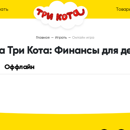
ать
Товар
Главная
—
Играть
—
Онлайн игра
а Три Кота: Финансы для д
Оффлайн