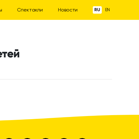
ы
Спектакли
Новости
RU
EN
етей