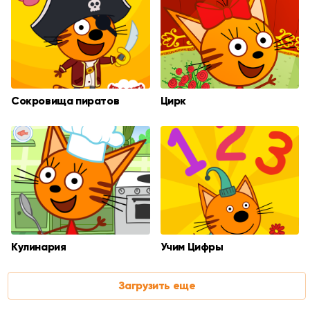
Сокровища пиратов
Цирк
Кулинария
Учим Цифры
Загрузить еще