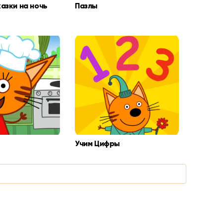
азки на ночь
Пазлы
Учим Цифры