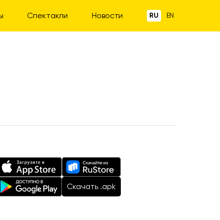
ы
Спектакли
Новости
RU
EN
Cкачать .apk