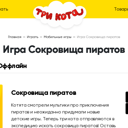
ать
Товар
Главная
—
Играть
—
Мобильные игры
—
Игра Сокровища пиратов
Игра Сокровища пиратов
Оффлайн
Сокровища пиратов
Котята смотрели мультики про приключения
пиратов и неожиданно придумали новые
детские игры. Теперь три кота отправляются в
экспедицию искать сокровища пиратов! Оставь