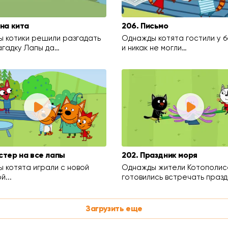
йна кита
206. Письмо
 котики решили разгадать
Однажды котята гостили у 
агадку Лапы да…
и никак не могли…
стер на все лапы
202. Праздник моря
 котята играли с новой
Однажды жители Котополис
й...
готовились встречать празд
Загрузить еще