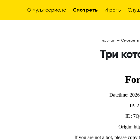
О мультсериале
Смотреть
Играть
Слуш
Главная
—
Смотреть
Три кот