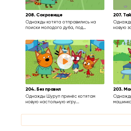
208. Сокровище
207. Та
Однажды котята отправились на
Однажды
поиски молодого дуба, под…
новую з
204. Без правил
203. Ма
Однажды Шуруп принёс котятам
Однажды
новую настольную игру...
машинко