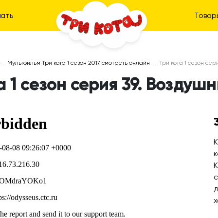
ать
Товар
—
Мультфильм Три кота 1 сезон 2017 смотреть онлайн
—
Три кота 1 сезон сер
а 1 сезон серия 39. Воздуш
К
к
К
с
д
х