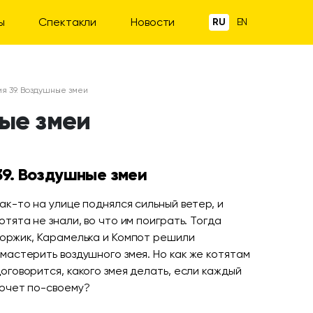
ы
Спектакли
Новости
RU
EN
ия 39. Воздушные змеи
ные змеи
39. Воздушные змеи
ак-то на улице поднялся сильный ветер, и
отята не знали, во что им поиграть. Тогда
оржик, Карамелька и Компот решили
мастерить воздушного змея. Но как же котятам
оговорится, какого змея делать, если каждый
очет по-своему?