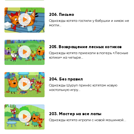
206. Письмо
Однажды котята гостили у бабушки и никак не
могли…
205. Возвращение лесных котиков
Однажды котята приехали в лагерь «Лесные
котики» на четыре…
204. Без правил
Однажды Шуруп принёс котятам новую
настольную игру...
203. Мастер на все лапы
Однажды котята играли с новой машинкой...