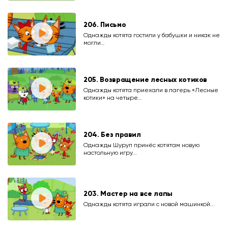
206. Письмо
Однажды котята гостили у бабушки и никак не
могли…
205. Возвращение лесных котиков
Однажды котята приехали в лагерь «Лесные
котики» на четыре…
204. Без правил
Однажды Шуруп принёс котятам новую
настольную игру...
203. Мастер на все лапы
Однажды котята играли с новой машинкой...