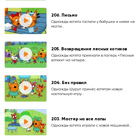
206. Письмо
Однажды котята гостили у бабушки и никак не
могли…
205. Возвращение лесных котиков
Однажды котята приехали в лагерь «Лесные
котики» на четыре…
204. Без правил
Однажды Шуруп принёс котятам новую
настольную игру...
203. Мастер на все лапы
Однажды котята играли с новой машинкой...