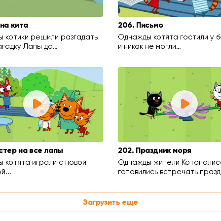
йна кита
206. Письмо
 котики решили разгадать
Однажды котята гостили у 
агадку Лапы да…
и никак не могли…
стер на все лапы
202. Праздник моря
 котята играли с новой
Однажды жители Котополис
й...
готовились встречать празд
Загрузить еще