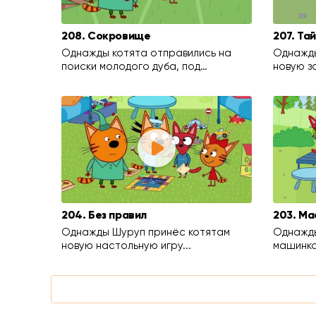
208. Сокровище
207. Та
Однажды котята отправились на
Однажды
поиски молодого дуба, под…
новую з
204. Без правил
203. Ма
Однажды Шуруп принёс котятам
Однажды
новую настольную игру...
машинко