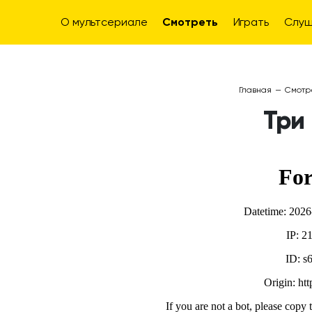
О мультсериале
Смотреть
Играть
Слуш
Главная
—
Смотр
Три 