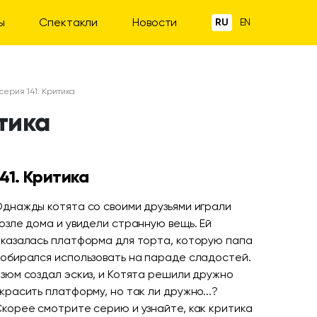
ы
Спектакли
Новости
RU
EN
 серия 141. Критика
итика
141. Критика
днажды котята со своими друзьями играли
озле дома и увидели странную вещь. Ей
казалась платформа для торта, которую папа
обирался использовать на параде сладостей.
зюм создал эскиз, и Котята решили дружно
красить платформу, но так ли дружно...?
корее смотрите серию и узнайте, как критика