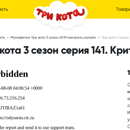
ать
Товар
еть
—
Мультфильм Три кота 3 сезон 2019 смотреть онлайн
—
Три кота 3 сезон
кота 3 сезон серия 141. Кр
О
в
о
с
И
у
С