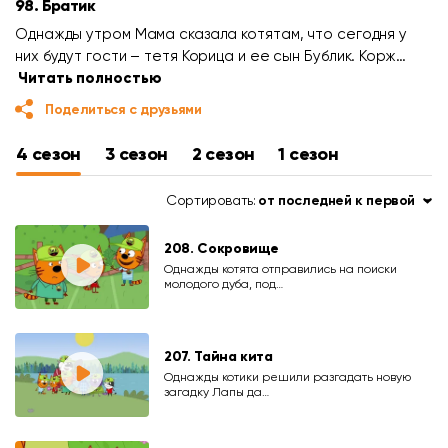
98. Братик
Однажды утром Мама сказала котятам, что сегодня у
них будут гости – тетя Корица и ее сын Бублик. Корж…
Читать полностью
Поделиться с друзьями
4 сезон
3 сезон
2 сезон
1 сезон
Сортировать:
от последней к первой
208. Сокровище
Однажды котята отправились на поиски
молодого дуба, под…
207. Тайна кита
Однажды котики решили разгадать новую
загадку Лапы да…