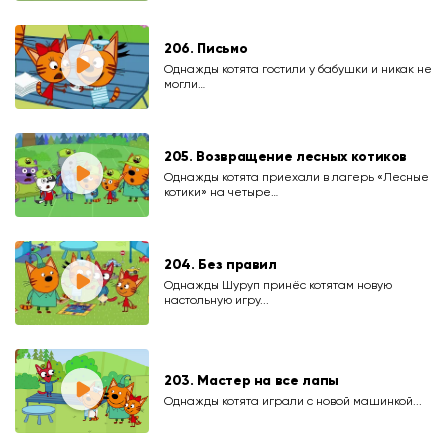
206. Письмо
Однажды котята гостили у бабушки и никак не
могли…
205. Возвращение лесных котиков
Однажды котята приехали в лагерь «Лесные
котики» на четыре…
204. Без правил
Однажды Шуруп принёс котятам новую
настольную игру...
203. Мастер на все лапы
Однажды котята играли с новой машинкой...