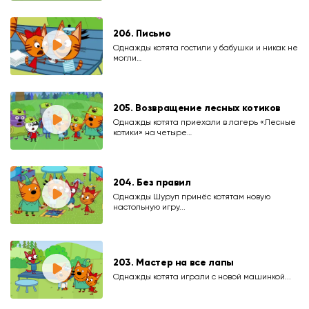
206. Письмо
Однажды котята гостили у бабушки и никак не
могли…
205. Возвращение лесных котиков
Однажды котята приехали в лагерь «Лесные
котики» на четыре…
204. Без правил
Однажды Шуруп принёс котятам новую
настольную игру...
203. Мастер на все лапы
Однажды котята играли с новой машинкой...