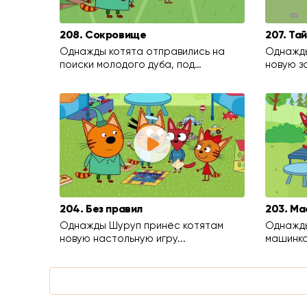
208. Сокровище
207. Та
Однажды котята отправились на
Однажды
поиски молодого дуба, под…
новую з
204. Без правил
203. Ма
Однажды Шуруп принёс котятам
Однажды
новую настольную игру...
машинко