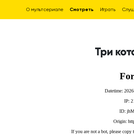
О мультсериале
Смотреть
Играть
Слуш
Три кот