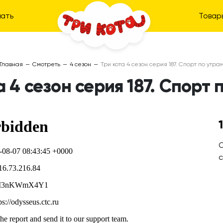
ать
Товар
Главная
—
Смотреть
—
4 сезон
—
Три кота 4 сезон серия 187. Спорт по утра
а 4 сезон серия 187. Спорт 
О
с