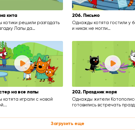
йна кита
206. Письмо
 котики решили разгадать
Однажды котята гостили у 
агадку Лапы да…
и никак не могли…
стер на все лапы
202. Праздник моря
 котята играли с новой
Однажды жители Котополис
й...
готовились встречать празд
Загрузить еще