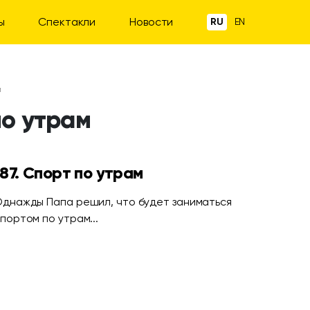
ы
Спектакли
Новости
RU
EN
м
по утрам
187. Спорт по утрам
днажды Папа решил, что будет заниматься
портом по утрам...