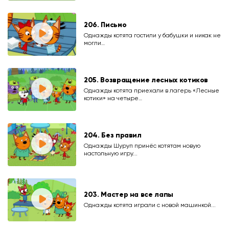
206. Письмо
Однажды котята гостили у бабушки и никак не
могли…
205. Возвращение лесных котиков
Однажды котята приехали в лагерь «Лесные
котики» на четыре…
204. Без правил
Однажды Шуруп принёс котятам новую
настольную игру...
203. Мастер на все лапы
Однажды котята играли с новой машинкой...