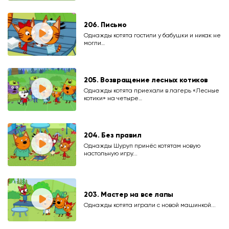
206. Письмо
Однажды котята гостили у бабушки и никак не
могли…
205. Возвращение лесных котиков
Однажды котята приехали в лагерь «Лесные
котики» на четыре…
204. Без правил
Однажды Шуруп принёс котятам новую
настольную игру...
203. Мастер на все лапы
Однажды котята играли с новой машинкой...