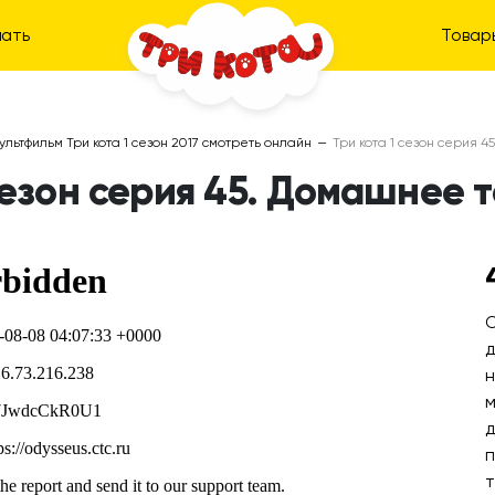
ать
Товар
ультфильм Три кота 1 сезон 2017 смотреть онлайн
—
Три кота 1 сезон серия 
 сезон серия 45. Домашнее 
О
д
н
м
д
п
т