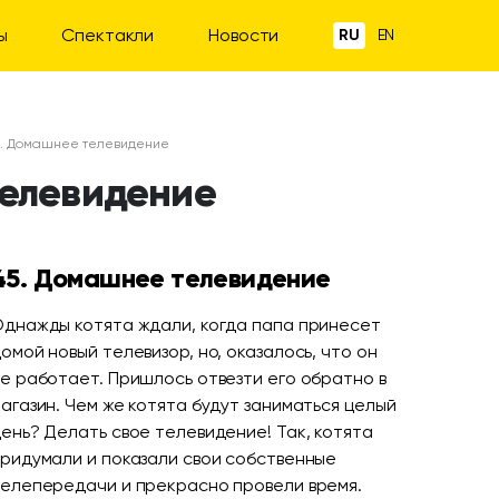
ы
Спектакли
Новости
RU
EN
45. Домашнее телевидение
телевидение
45. Домашнее телевидение
днажды котята ждали, когда папа принесет
омой новый телевизор, но, оказалось, что он
е работает. Пришлось отвезти его обратно в
агазин. Чем же котята будут заниматься целый
ень? Делать свое телевидение! Так, котята
ридумали и показали свои собственные
елепередачи и прекрасно провели время.