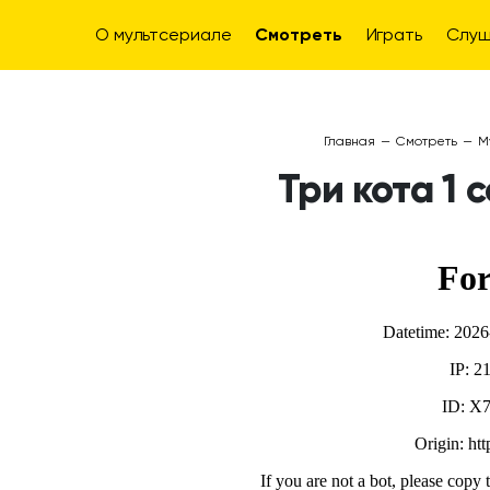
О мультсериале
Смотреть
Играть
Слуш
Главная
—
Смотреть
—
М
Три кота 1