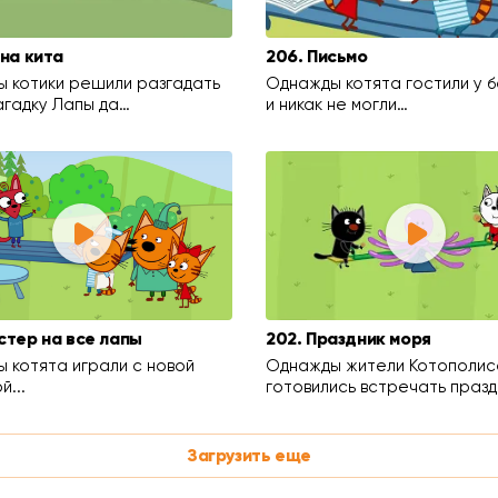
йна кита
206. Письмо
 котики решили разгадать
Однажды котята гостили у 
агадку Лапы да…
и никак не могли…
стер на все лапы
202. Праздник моря
 котята играли с новой
Однажды жители Котополис
й...
готовились встречать празд
Загрузить еще