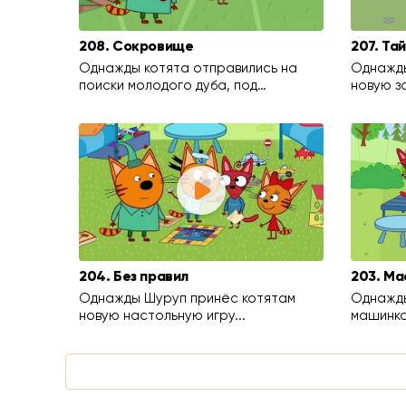
208. Сокровище
207. Та
Однажды котята отправились на
Однажды
поиски молодого дуба, под…
новую з
204. Без правил
203. Ма
Однажды Шуруп принёс котятам
Однажды
новую настольную игру...
машинко