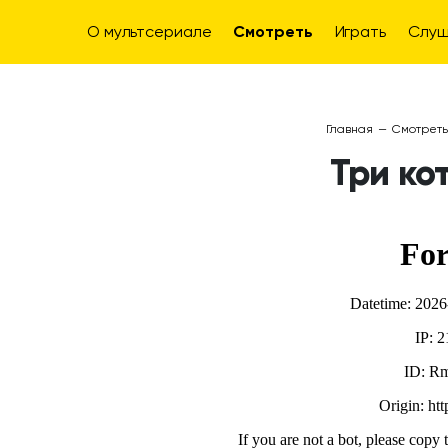
О мультсериале
Смотреть
Играть
Слуш
Главная
—
Смотреть
Три кот