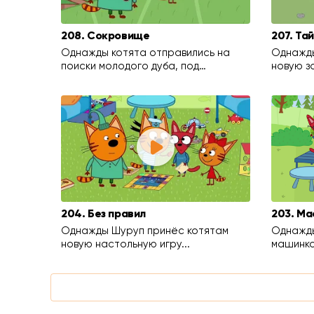
208. Сокровище
207. Та
Однажды котята отправились на
Однажды
поиски молодого дуба, под…
новую з
204. Без правил
203. Ма
Однажды Шуруп принёс котятам
Однажды
новую настольную игру...
машинко