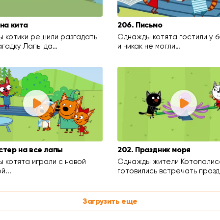
йна кита
206. Письмо
 котики решили разгадать
Однажды котята гостили у 
агадку Лапы да…
и никак не могли…
стер на все лапы
202. Праздник моря
 котята играли с новой
Однажды жители Котополис
й...
готовились встречать празд
Загрузить еще