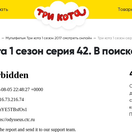
ать
Товар
—
Мультфильм Три кота 1 сезон 2017 смотреть онлайн
—
Три кота 1 сезон сер
а 1 сезон серия 42. В поис
О
д
с
к
П