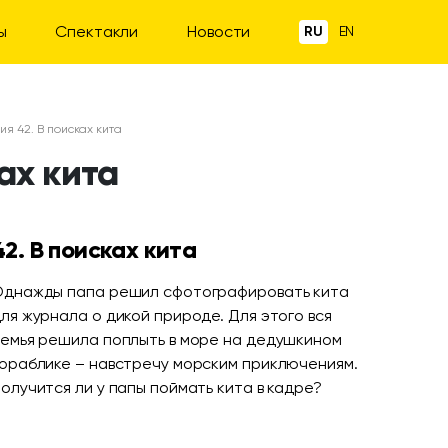
ы
Спектакли
Новости
RU
EN
ия 42. В поисках кита
ках кита
42. В поисках кита
днажды папа решил сфотографировать кита
ля журнала о дикой природе. Для этого вся
емья решила поплыть в море на дедушкином
ораблике – навстречу морским приключениям.
олучится ли у папы поймать кита в кадре?