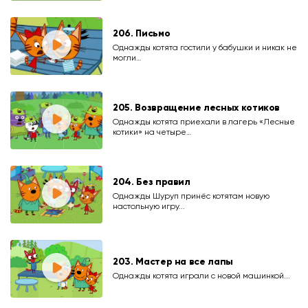
206. Письмо
Однажды котята гостили у бабушки и никак не
могли…
205. Возвращение лесных котиков
Однажды котята приехали в лагерь «Лесные
котики» на четыре…
204. Без правил
Однажды Шуруп принёс котятам новую
настольную игру...
203. Мастер на все лапы
Однажды котята играли с новой машинкой...