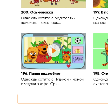
200. Осьминожка
199. В 
Однажды котята с родителями
Однажды
приехали в аквапарк...
возвращ
196. Папин видеоблог
195. Сч
Однажды котята с Нудиком и мамой
Однажды
обедали в кафе «Три…
считалоч