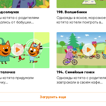
подсолнухах
198. Волшебники
 котята с родителями
Однажды в ясное, морозное
ались от бабушки...
котята хотели поиграть в…
италочка
194. Семейные гонки
 котята придумали
Однажды котята с родител
ку...
завтракали в своём кафе...
Загрузить еще