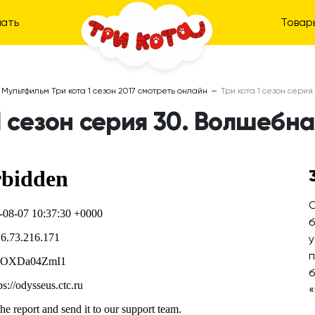
ать
Товар
Мультфильм Три кота 1 сезон 2017 смотреть онлайн
—
Три кота 1 сезон сери
1 сезон серия 30. Волшебн
О
б
у
п
б
«