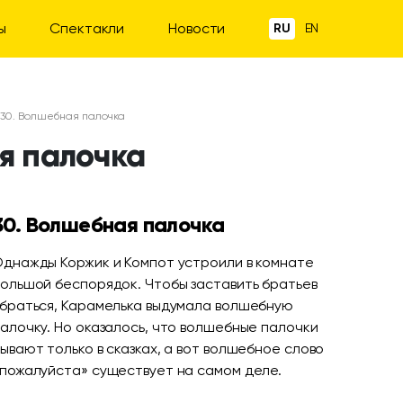
ы
Спектакли
Новости
RU
EN
я 30. Волшебная палочка
ая палочка
30. Волшебная палочка
днажды Коржик и Компот устроили в комнате
ольшой беспорядок. Чтобы заставить братьев
браться, Карамелька выдумала волшебную
алочку. Но оказалось, что волшебные палочки
ывают только в сказках, а вот волшебное слово
пожалуйста» существует на самом деле.