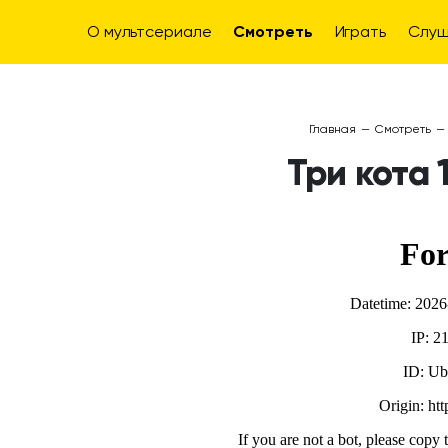
О мультсериале
Смотреть
Играть
Слуш
Главная
—
Смотреть
—
Три кота 