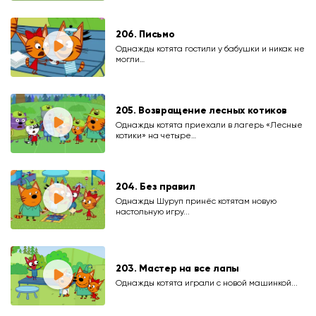
206. Письмо
Однажды котята гостили у бабушки и никак не
могли…
205. Возвращение лесных котиков
Однажды котята приехали в лагерь «Лесные
котики» на четыре…
204. Без правил
Однажды Шуруп принёс котятам новую
настольную игру...
203. Мастер на все лапы
Однажды котята играли с новой машинкой...