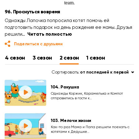
96. Проснуться вовремя
Однажды Лапочка попросила котят помочь ей
подготовить подарок на день рождения ее мамы. Друзья
решили…
Читать полностью
Поделиться с друзьями
4 сезон
3 сезон
2 сезон
1 сезон
Сортировать:
от последней к первой
104. Ракушка
Однажды Коржик, Карамелька и Компот
отправились в гости к…
103. Мелочи жизни
Как-то раз Мама и Папа решили поехать с
котятами к Дедушке…