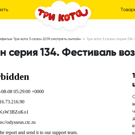
ать
Товар
тфильм Три кота 3 сезон 2019 смотреть онлайн
—
Три кота 3 сезон серия 13
он серия 134. Фестиваль 
О
в
ч
д
в
к