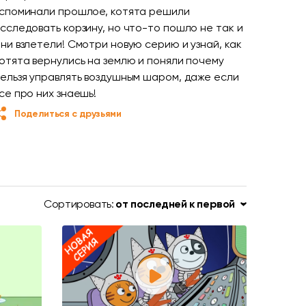
споминали прошлое, котята решили
сследовать корзину, но что-то пошло не так и
ни взлетели! Смотри новую серию и узнай, как
отята вернулись на землю и поняли почему
ельзя управлять воздушным шаром, даже если
се про них знаешь!
Поделиться с друзьями
Сортировать:
от последней к первой