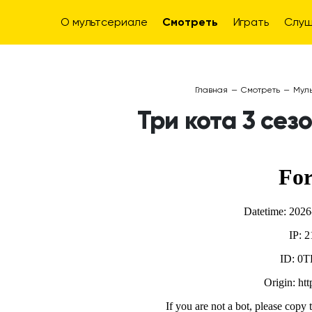
О мультсериале
Смотреть
Играть
Слуш
Главная
—
Смотреть
—
Муль
Три кота 3 сез