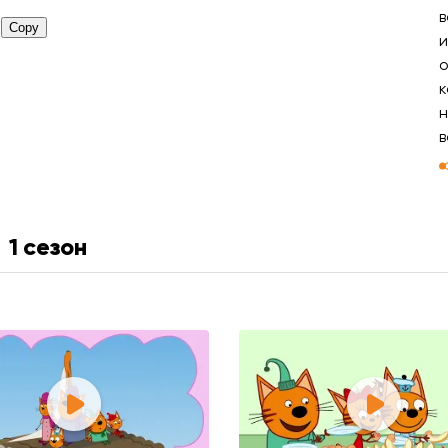
в
и
о
к
н
в
1 сезон