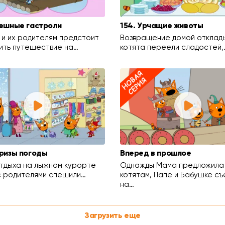
пешные гастроли
154. Урчащие животы
 и их родителям предстоит
Возвращение домой отклад
ть путешествие на…
котята переели сладостей,
призы погоды
Вперед в прошлое
тдыха на лыжном курорте
Однажды Мама предложила
с родителями спешили…
котятам, Папе и Бабушке съ
на…
Загрузить еще