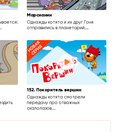
Марсианин
ывается:
Однажды котята и их друг Гоня
…
отправились в планетарий,…
152. Покоритель вершин
Однажды котята смотрели
ездить
передачу про отважных
скалолазов.…