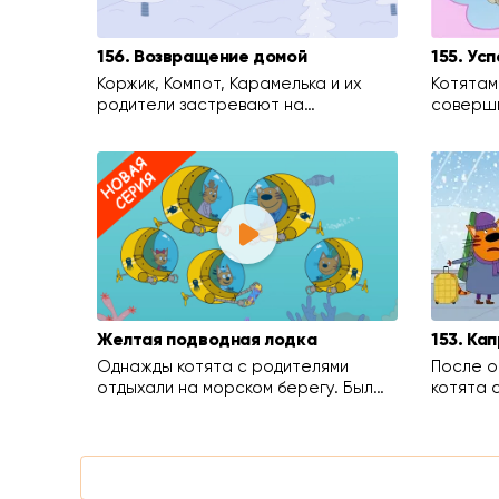
156. Возвращение домой
155. Ус
Коржик, Компот, Карамелька и их
Котятам
родители застревают на…
соверши
Желтая подводная лодка
153. Ка
Однажды котята с родителями
После о
отдыхали на морском берегу. Был…
котята 