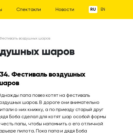
ы
Спектакли
Новости
RU
EN
4. Фестиваль воздушных шаров
воздушных шаров
134. Фестиваль воздушных
шаров
днажды папа повез котят на фестиваль
оздушных шаров. В дороге они внимательно
итали о них книжку, а по приезду старый друг
ядя Боба сделал для котят шар особой формы
 честь папы, чтобы напомнить о его отличной
арьере пилота. Пока папа и дядя Боба