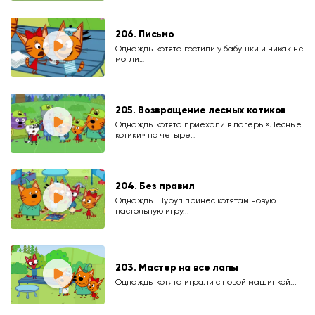
206. Письмо
Однажды котята гостили у бабушки и никак не
могли…
205. Возвращение лесных котиков
Однажды котята приехали в лагерь «Лесные
котики» на четыре…
204. Без правил
Однажды Шуруп принёс котятам новую
настольную игру...
203. Мастер на все лапы
Однажды котята играли с новой машинкой...