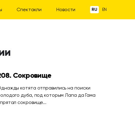
ы
Спектакли
Новости
RU
EN
ии
208. Сокровище
днажды котята отправились на поиски
олодого дуба, под которым Лапа да Гама
прятал сокровище...