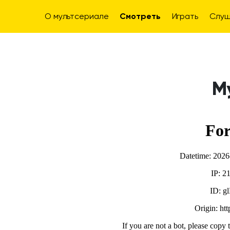
О мультсериале
Смотреть
Играть
Слуш
М