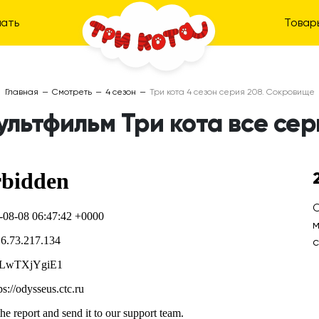
ать
Товар
Главная
—
Смотреть
—
4 сезон
—
Три кота 4 сезон серия 208. Сокровище
ультфильм Три кота все сер
О
м
с