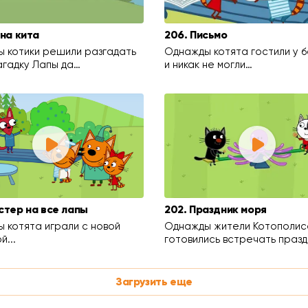
йна кита
206. Письмо
 котики решили разгадать
Однажды котята гостили у 
агадку Лапы да…
и никак не могли…
стер на все лапы
202. Праздник моря
 котята играли с новой
Однажды жители Котополис
й...
готовились встречать празд
Загрузить еще