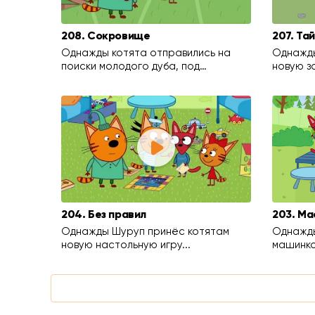
208. Сокровище
207. Та
Однажды котята отправились на
Однажды
поиски молодого дуба, под…
новую з
204. Без правил
203. Ма
Однажды Шуруп принёс котятам
Однажды
новую настольную игру...
машинко